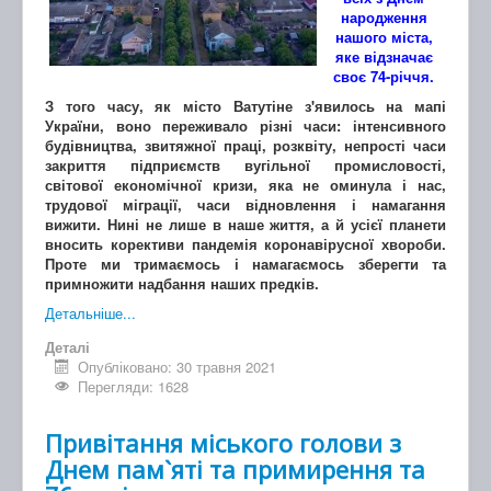
народження
нашого міста,
яке відзначає
своє 74-річчя.
З того часу, як місто Ватутіне з'явилось на мапі
України, воно переживало різні часи: інтенсивного
будівництва, звитяжної праці, розквіту, непрості часи
закриття підприємств вугільної промисловості,
світової економічної кризи, яка не оминула і нас,
трудової міграції, часи відновлення і намагання
вижити. Нині не лише в наше життя, а й усієї планети
вносить корективи пандемія коронавірусної хвороби.
Проте ми тримаємось і намагаємось зберегти та
примножити надбання наших предків.
Детальніше...
Деталі
Опубліковано: 30 травня 2021
Перегляди: 1628
Привітання міського голови з
Днем пам`яті та примирення та