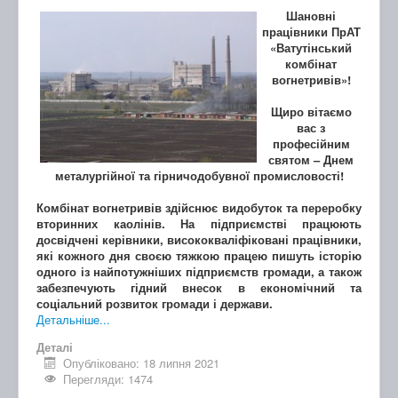
Шановні
працівники ПрАТ
«Ватутінський
комбінат
вогнетривів»!
Щиро вітаємо
вас з
професійним
святом – Днем
металургійної та гірничодобувної промисловості!
Комбінат вогнетривів здійснює видобуток та переробку
вторинних каолінів. На підприємстві працюють
досвідчені керівники, висококваліфіковані працівники,
які кожного дня своєю тяжкою працею пишуть історію
одного із найпотужніших підприємств громади, а також
забезпечують гідний внесок в економічний та
соціальний розвиток громади і держави.
Детальніше...
Деталі
Опубліковано: 18 липня 2021
Перегляди: 1474