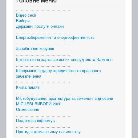
Головне меню
............................................
Відео сесії
Вибори
Державні послуги онлайн
............................................
Енергозбереження та енергоефективність
............................................
Запобігання корупції
............................................
Інтерактивна карта захисних споруд міста Ватутіне
............................................
Інформація відділу юридичного та правового
забезпечення
............................................
Книга пам'яті
............................................
Містобудування, архітектура та земельні відносини
МІСЦЕВІ ВИБОРИ 2020
Оголошення
............................................
Податкова інформує
............................................
Протидія домашньому насильству
............................................