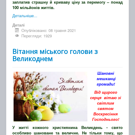
заплатив страшну й криваву ціну за перемогу – понад
100 мільйонів життів.
Детальніше...
Деталі
Опубліковано: 08 травня 2021
Перегляди: 1929
Вітання міського голови з
Великоднем
Шановні
мешканці
громади
!
Від щирого
серця вітаю зі
світлим
святом
В
оскресіння
Господнього
!
У житті кожного християнина Великдень - свято
особливо шановане та величне. Не тільки тому, що