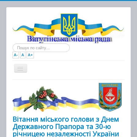
Пошук...
A-
A
A+
Головна
Новини
Документи
Міська рада
Вітання міського голови з Днем
Державного Прапора та 30-ю
Виконавчий комітет
річницею незалежності України
Про місто та громаду