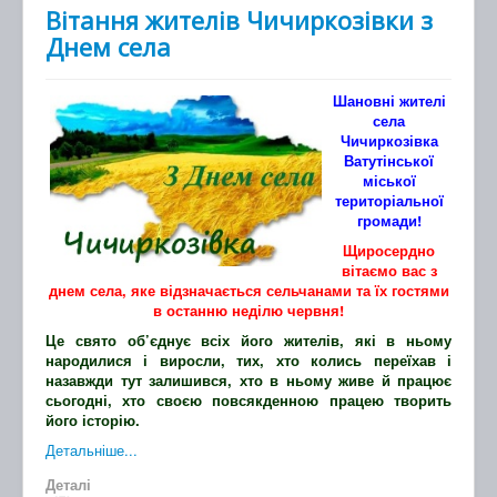
Вітання жителів Чичиркозівки з
Днем села
Шановні жителі
села
Чичиркозівка
Ватутінської
міської
територіальної
громади!
Щиросердно
вітаємо вас з
днем села, яке відзначається сельчанами та їх гостями
в останню неділю червня!
Це свято об’єднує всіх його жителів, які в ньому
народилися і виросли, тих, хто колись переїхав і
назавжди тут залишився, хто в ньому живе й працює
сьогодні, хто своєю повсякденною працею творить
його історію.
Детальніше...
Деталі