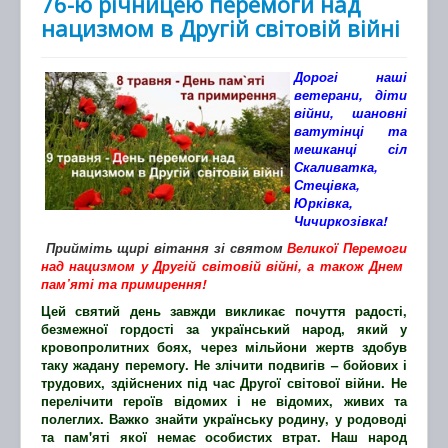
76-ю річницею перемоги над
нацизмом в Другій світовій війні
Дорогі
наші
ветерани, діти
війни, шановні
ватутінці та
мешканці
с
іл
Скаливатка
,
Стецівка,
Юрківка,
Чичиркозівка
!
Прийміть щирі вітання зі святом
Великої Перемоги
над нацизмом у Другій світовій війні, а також Днем
пам’яті та примирення!
Цей святий день завжди викликає почуття радості,
безмежної гордості за український народ, який у
кровопролитних боях, через мільйони жертв здобув
таку жадану перемогу. Не злічити подвигів – бойових і
трудових, здійснених під час Другої світової війни. Не
перелічити героїв відомих і не відомих, живих та
полеглих. Важко знайти українську родину, у родоводі
та пам'яті якої немає особистих втрат. Наш народ