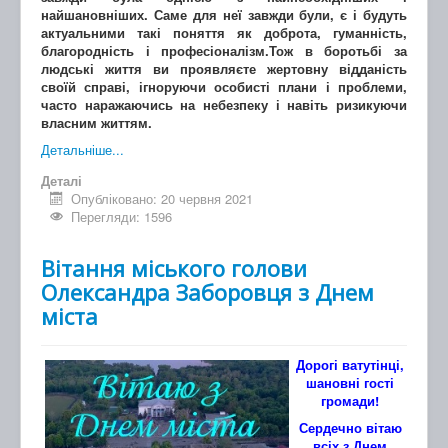
найшановніших. Саме для неї завжди були, є і будуть
актуальними такі поняття як доброта, гуманність,
благородність і професіоналізм.Тож в боротьбі за
людські життя ви проявляєте жертовну відданість
своїй справі, ігноруючи особисті плани і проблеми,
часто наражаючись на небезпеку і навіть ризикуючи
власним життям.
Детальніше...
Деталі
Опубліковано: 20 червня 2021
Перегляди: 1596
Вітання міського голови
Олександра Заборовця з Днем
міста
Дорогі ватутінці,
шановні гості
громади!
Сердечно вітаю
всіх з Днем