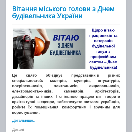
Вітання міського голови з Днем
будівельника України
Щиро вітаю
працівників та
ветеранів
будівельної
галузі з
професійним
святом – Днем
будівельника!
Це свято об’єднує представників різних
спеціальностей: малярів, мулярів, штукатурів,
покрівельників, плиточників, лицювальників,
електромонтажників, каменярів, архітекторів,
дизайнерів та інших. І спільною працею ви творите
архітектурні шедеври, забезпечуєте житлом українців,
робите їх помешкання комфортним і зручним для
користування.
Детальніше...
Деталі