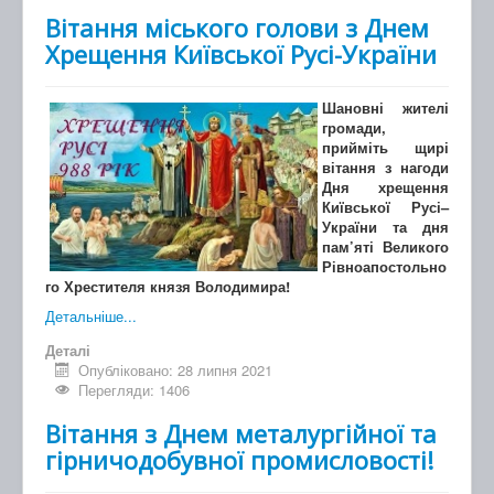
Вітання міського голови з Днем
Хрещення Київської Русі-України
Шановні жителі
громади,
прийміть щирі
вітання з нагоди
Дня хрещення
Київської Русі–
України та дня
пам’яті Великого
Рівноапостольно
го Хрестителя князя Володимира!
Детальніше...
Деталі
Опубліковано: 28 липня 2021
Перегляди: 1406
Вітання з Днем металургійної та
гірничодобувної промисловості!