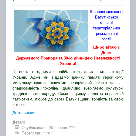
Шановні мешканці
Ватутінської
міської
територіальної
громади та її
гості!
Щиро вітаю з
Днем
Державного Прапора та 30-ю річницею Незалежності
України!
Ці свята є одними з найбільш знакових свят в історії
України. Адже ми віддаємо данину пам'яті героїчному
минулому країни, шануємо непорушний зв'язок часів і
спадкоємність поколінь, дбайливо зберігаємо культурні
традиції свого народу. Саме в цьому полягає справжній
патріотизм, любов до своєї Батьківщини, гордість за свою
історію.
Детальніше...
Деталі
Опубліковано: 20 серпня 2021
Перегляди: 1707