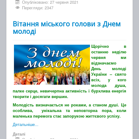
Опубліковано: 27 червня 2021
Перегляди: 2347
Вітання міського голови з Днем
молоді
Щорічно в
останню неділю
червня ми
відзначаємо
День молоді
України – свято
всіх, у кого
молода душа,
палке серце, невичерпна активність і бурхлива енергія
творити і досягати вершин.
Молодість визначається не роками, а станом душі. Це
особлива, унікальна та неповторна пора, коли
маленька перемога стає запорукою життєвого успіху.
Детальніше...
Деталі