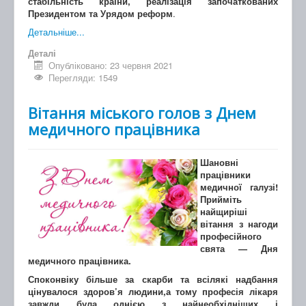
стабільність країни, реалізація започаткованих
Президентом та Урядом реформ
.
Детальніше...
Деталі
Опубліковано: 23 червня 2021
Перегляди: 1549
Вітання міського голов з Днем
медичного працівника
Шановні
працівники
медичної галузі!
Прийміть
найщиріші
вітання з нагоди
професійного
свята — Дня
медичного працівника.
Споконвіку більше за скарби та всілякі надбання
цінувалося здоров’я людини,а тому професія лікаря
завжди була однією з найнеобхідніших і