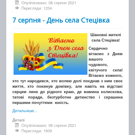
Опубліковано: 08 серпня 2021
Перегляди: 1234
7 серпня - День села Стецівка
Шановні жителі
села Стецівка!
Сердечно
вітаємо з Днем
вашого
чудового,
квітучого села!
Вітаємо кожного,
хто тут народився, хто волею долі поєднав з ним своє
життя, хто покинув домівку, але навіть на відстані
серцем лине до рідного краю, де мамина колискова,
татові поради, безтурботне дитинство і скрашена
першими почуттями юність.
Детальніше...
Деталі
Опубліковано: 06 серпня 2021
Перегляди: 1609