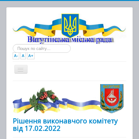
Пошук...
A-
A
A+
Головна
Новини
Документи
Міська рада
Рішення виконавчого комітету
від 17.02.2022
Виконавчий комітет
Про місто та громаду