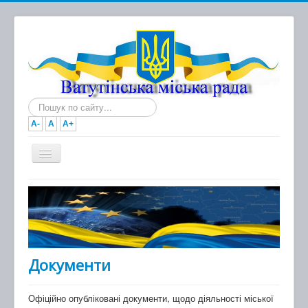
Пошук...
A-
A
A+
Головна
Новини
Документи
Міська рада
Документи
Виконавчий комітет
Офіційно опубліковані документи, щодо діяльності міської
Про місто та громаду