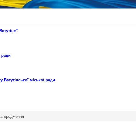
Ватутіне"
ї ради
у Ватутінської міської рад
и
агородження