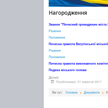
Нагородження
Звання "Почесний громадянин міста 
Рішення
Положення
Почесна грамота Ватутінської місько
Рішення
Положення
Почесна грамота виконавчого комітет
Подяка міського голови
Деталі
Опубліковано: 01 вересня 2017
Ви тут:
Головна
Документи
Н