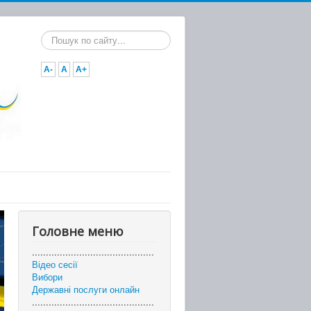
Пошук...
A-
A
A+
Головне меню
............................................
Відео сесії
Вибори
Державні послуги онлайн
............................................