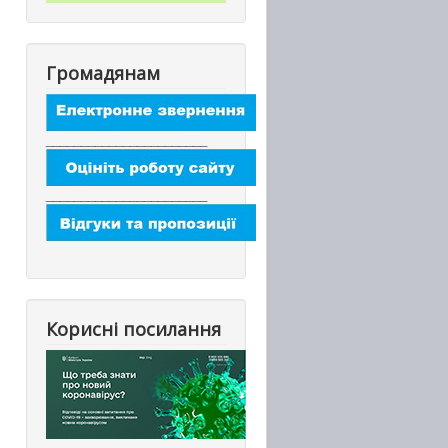
Громадянам
_______________________
_______________________
Корисні посилання
_________________________