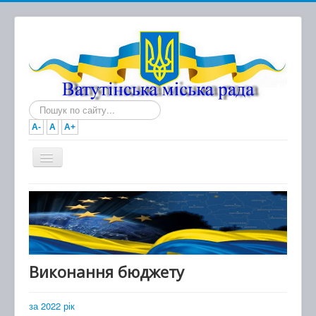
Пошук...
A-
A
A+
Головна
Новини
Документи
Міська рада
Виконання бюджету
Виконавчий комітет
за 2022 рік
Про місто та громаду