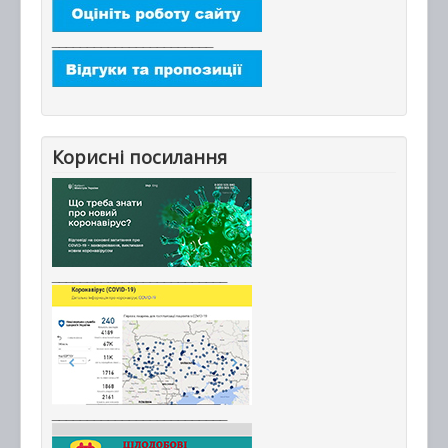
_______________________
Корисні посилання
_________________________
_________________________