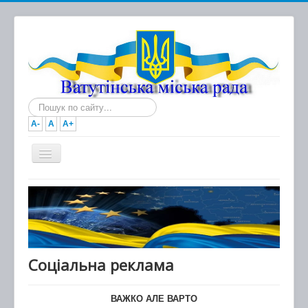
Пошук...
A-
A
A+
Головна
Новини
Документи
Міська рада
Соціальна реклама
Виконавчий комітет
ВАЖКО АЛЕ ВАРТО
Про місто та громаду