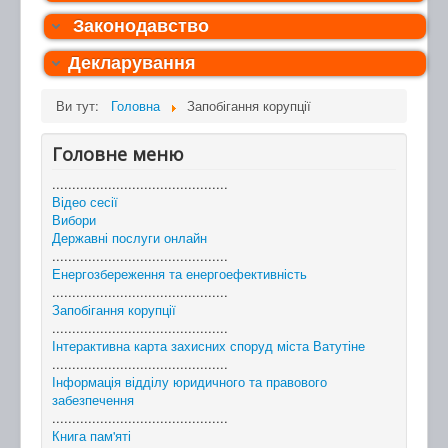
Інформація для депутатів щодо конфлікту інтересів
Наказ №168/19 від 12.12.2019 Про затвердження змін
Законодавство
до рішення Національного агенства з питань
запобігання корупції від 10 червня 2016 року № 3
Декларування
Ви тут:
Головна
Запобігання корупції
Головне меню
............................................
Відео сесії
Вибори
Державні послуги онлайн
............................................
Енергозбереження та енергоефективність
............................................
Запобігання корупції
............................................
Інтерактивна карта захисних споруд міста Ватутіне
............................................
Інформація відділу юридичного та правового
забезпечення
............................................
Книга пам'яті