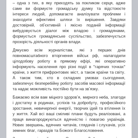
– одна з тих, в яку приходять за покликом серця, адже
саме ви формуєте громадську думку та відстоюєте
інтереси людей, допомагаєте аналізувати проблеми і
знаходити ефективні шляхи їх вирішення. Завдяки
достовірній, об’єктивній і якісно поданій інформації
вибудовується діалог між владою і громадянами,
формується громадянське суспільство, забезпечується
прозорість діяльності органів влади.
Дякуємо всім журналістам, які з перших днів
повномасштабного вторгнення військ рф, налагодили
цілодобову роботу в прямому ефірі, які оперативно
інформують населення про різні події в "гарячих точках"
країни, з життя прифронтових міст, а також країни та світу.
А також тим, хто в складних умовах сьогодення,
забезпечує безперебійну роботу засобів масової інформації
та надає можливість постійно бути на зв’язку.
Бажаємо всім вам міцного здоров’я, мирного неба, злагоди
і достатку в родинах, успіхів та добробуту, професійного
зростання, невичерпної енергії, творчих ідей та втілення їх
у життя. Хай всі ваші сміливі плани будуть реалізовані, а
праця винагороджуються вдячністю і повагою українців.
Нових звершень, вдячних читачів, глядачів і слухачів, усіх
земних благ, гараздів та Божого Благословення.