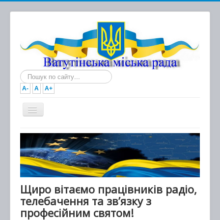
Пошук...
A-
A
A+
Головна
Новини
Документи
Міська рада
Щиро вітаємо працівників радіо,
телебачення та зв’язку з
Виконавчий комітет
професійним святом!
Про місто та громаду