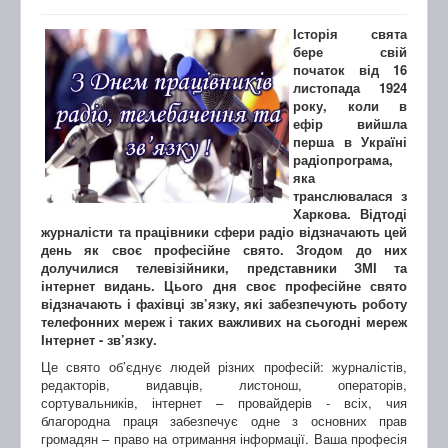
Історія свята
бере свій
початок від 16
листопада 1924
року, коли в
ефір вийшла
перша в Україні
радіопрограма,
яка
транслювалася з
Харкова. Відтоді
журналісти та працівники сфери радіо відзначають цей
день як своє професійне свято. Згодом до них
долучилися телевізійники, представники ЗМІ та
інтернет видань. Цього дня своє професійне свято
відзначають і фахівці зв’язку, які забезпечують роботу
телефонних мереж і таких важливих на сьогодні мереж
Інтернет - зв’язку.
Це свято об’єднує людей різних професій: журналістів,
редакторів, видавців, листонош, операторів,
сортувальників, інтернет – провайдерів - всіх, чия
благородна праця забезпечує одне з основних прав
громадян – право на отримання інформації. Ваша професія