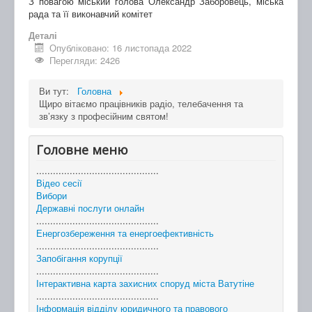
З повагою міський голова Олександр Заборовець, міська
рада та її виконавчий комітет
Деталі
Опубліковано: 16 листопада 2022
Перегляди: 2426
Ви тут:
Головна
Щиро вітаємо працівників радіо, телебачення та
зв’язку з професійним святом!
Головне меню
............................................
Відео сесії
Вибори
Державні послуги онлайн
............................................
Енергозбереження та енергоефективність
............................................
Запобігання корупції
............................................
Інтерактивна карта захисних споруд міста Ватутіне
............................................
Інформація відділу юридичного та правового